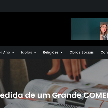
or Ano
Idolos
Religiões
Obras Sociais
Con
pedida de um Grande COMEDI