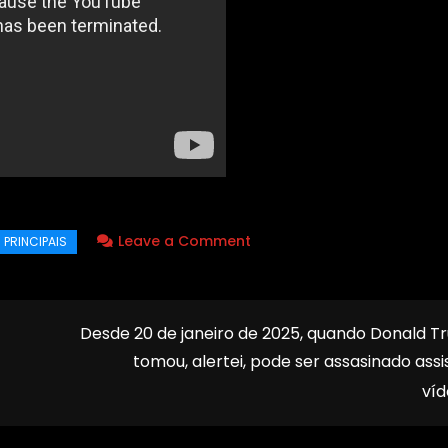
on
Leave a Comment
PREVISÃO
2026:
A
Desde 20 de janeiro de 2025, quando Donald 
Despedida
tomou, alertei, pode ser assasinado assi
de
ví
um
Grande