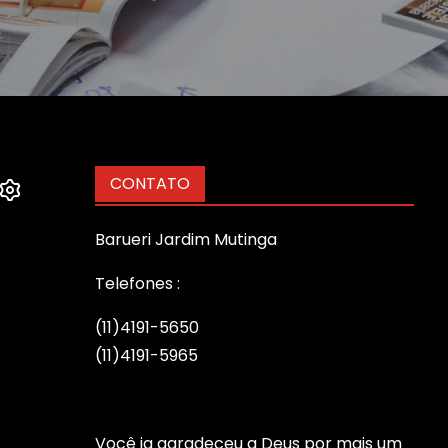
CONTATO
Barueri Jardim Mutinga
Telefones :
(11)4191-5650
(11)4191-5965
Você ja agradeceu a Deus por mais um