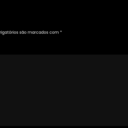
COMEDIANTE
da
TV
Brasileira
igatórios são marcados com
*