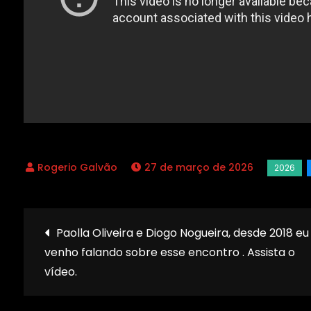
27 de março de 2026
Navegação
Paolla Oliveira e Diogo Nogueira, desde 2018 eu
venho falando sobre esse encontro . Assista o
de
vídeo.