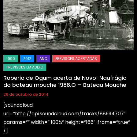
Roberio de Ogum acerta de Novo! Naufrágio
do bateau mouche 1988.O – Bateau Mouche
26 de outubro de 2014
[soundcloud
url=”http://api.soundcloud.com/tracks/88994707″
params=”” width=” 100%” height=”166″ iframe=”true”
/]