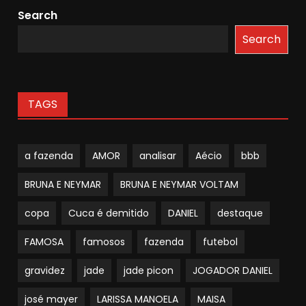
Search
Search
TAGS
a fazenda
AMOR
analisar
Aécio
bbb
BRUNA E NEYMAR
BRUNA E NEYMAR VOLTAM
copa
Cuca é demitido
DANIEL
destaque
FAMOSA
famosos
fazenda
futebol
gravidez
jade
jade picon
JOGADOR DANIEL
josé mayer
LARISSA MANOELA
MAISA