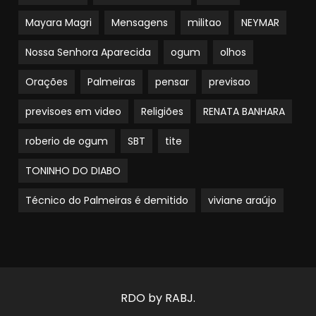
Mayara Magri
Mensagens
militao
NEYMAR
Nossa Senhora Aparecida
ogum
olhos
Orações
Palmeiras
pensar
previsao
previsoes em video
Religiões
RENATA BANHARA
roberio de ogum
SBT
tite
TONINHO DO DIABO
Técnico do Palmeiras é demitido
viviane araújo
RDO by RABJ.