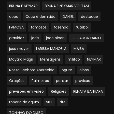
BRUNA E NEYMAR
BRUNA E NEYMAR VOLTAM
copa
Cuca é demitido
DANIEL
destaque
FAMOSA
famosos
fazenda
futebol
gravidez
jade
jade picon
JOGADOR DANIEL
josé mayer
LARISSA MANOELA
MAISA
Mayara Magri
Mensagens
militao
NEYMAR
Nossa Senhora Aparecida
ogum
olhos
Orações
Palmeiras
pensar
previsao
previsoes em video
Religiões
RENATA BANHARA
roberio de ogum
SBT
tite
TONINHO DO DIABO