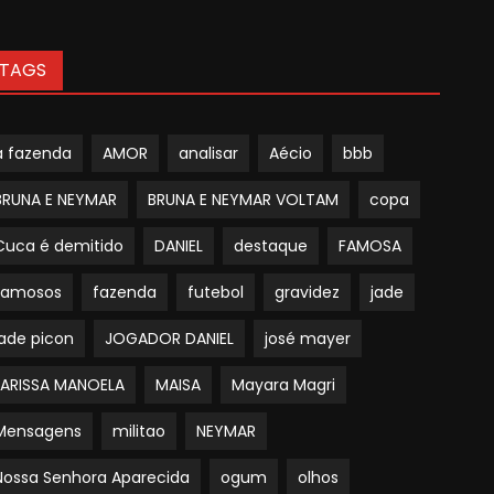
TAGS
a fazenda
AMOR
analisar
Aécio
bbb
BRUNA E NEYMAR
BRUNA E NEYMAR VOLTAM
copa
Cuca é demitido
DANIEL
destaque
FAMOSA
famosos
fazenda
futebol
gravidez
jade
jade picon
JOGADOR DANIEL
josé mayer
LARISSA MANOELA
MAISA
Mayara Magri
Mensagens
militao
NEYMAR
Nossa Senhora Aparecida
ogum
olhos