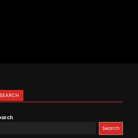
SEARCH
earch
Search