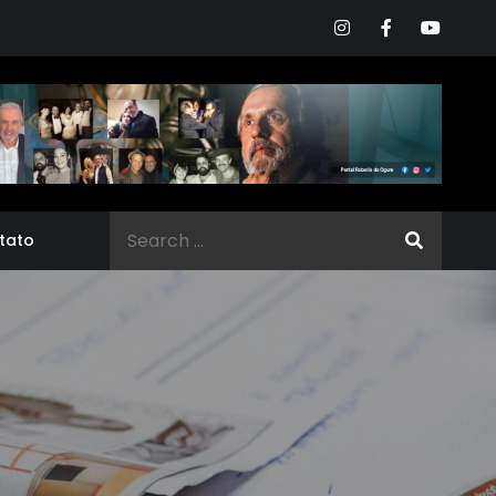
Search
tato
for: