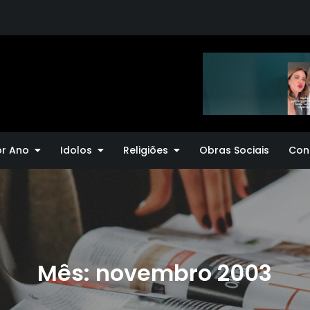
or Ano
Idolos
Religiões
Obras Sociais
Con
Mês:
novembro 2003