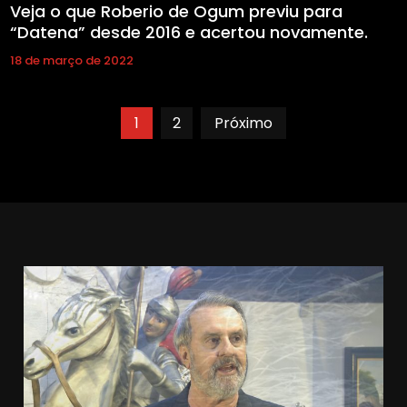
Veja o que Roberio de Ogum previu para
“Datena” desde 2016 e acertou novamente.
18 de março de 2022
Navegação
1
2
Próximo
por
posts