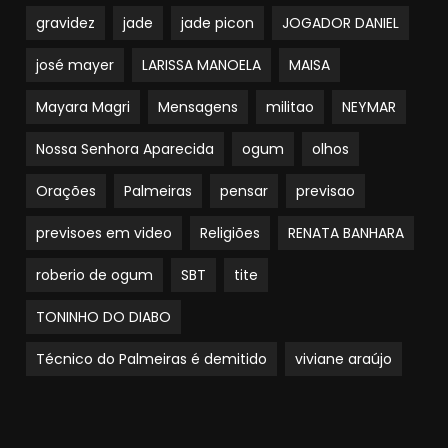
gravidez
jade
jade picon
JOGADOR DANIEL
josé mayer
LARISSA MANOELA
MAISA
Mayara Magri
Mensagens
militao
NEYMAR
Nossa Senhora Aparecida
ogum
olhos
Orações
Palmeiras
pensar
previsao
previsoes em video
Religiões
RENATA BANHARA
roberio de ogum
SBT
tite
TONINHO DO DIABO
Técnico do Palmeiras é demitido
viviane araújo