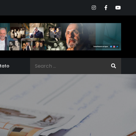
Search
tato
for: