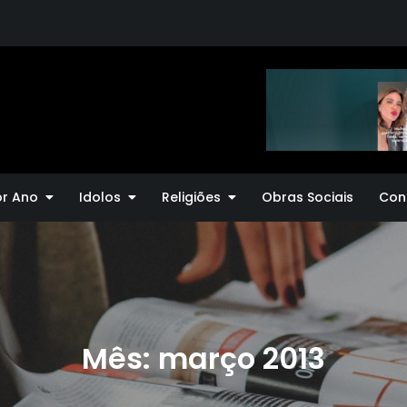
or Ano
Idolos
Religiões
Obras Sociais
Con
Mês:
março 2013