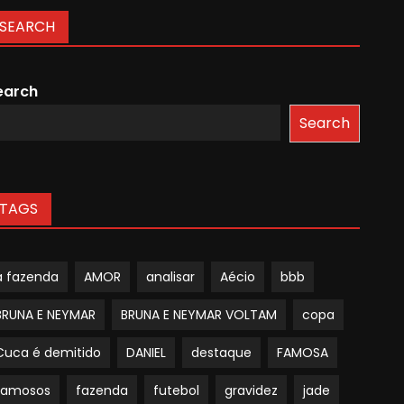
SEARCH
earch
Search
TAGS
a fazenda
AMOR
analisar
Aécio
bbb
BRUNA E NEYMAR
BRUNA E NEYMAR VOLTAM
copa
Cuca é demitido
DANIEL
destaque
FAMOSA
famosos
fazenda
futebol
gravidez
jade