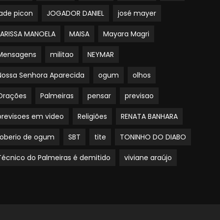
jade picon
JOGADOR DANIEL
josé mayer
LARISSA MANOELA
MAISA
Mayara Magri
Mensagens
militao
NEYMAR
Nossa Senhora Aparecida
ogum
olhos
Orações
Palmeiras
pensar
previsao
previsoes em video
Religiões
RENATA BANHARA
roberio de ogum
SBT
tite
TONINHO DO DIABO
Técnico do Palmeiras é demitido
viviane araújo