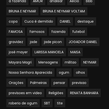
a fazenda
AMOR
analisar
Aécio
bbb
BRUNA E NEYMAR
BRUNA E NEYMAR VOLTAM
copa
Cuca é demitido
DANIEL
destaque
FAMOSA
famosos
fazenda
futebol
gravidez
jade
jade picon
JOGADOR DANIEL
josé mayer
LARISSA MANOELA
MAISA
Mayara Magri
Mensagens
militao
NEYMAR
Nossa Senhora Aparecida
ogum
olhos
Orações
Palmeiras
pensar
previsao
previsoes em video
Religiões
RENATA BANHARA
roberio de ogum
SBT
tite