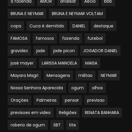
a fazenda
AMOR
analisar
Aécio
bbb
BRUNA E NEYMAR
BRUNA E NEYMAR VOLTAM
copa
Cuca é demitido
DANIEL
destaque
FAMOSA
famosos
fazenda
futebol
gravidez
jade
jade picon
JOGADOR DANIEL
josé mayer
LARISSA MANOELA
MAISA
Mayara Magri
Mensagens
militao
NEYMAR
Nossa Senhora Aparecida
ogum
olhos
Orações
Palmeiras
pensar
previsao
previsoes em video
Religiões
RENATA BANHARA
roberio de ogum
SBT
tite