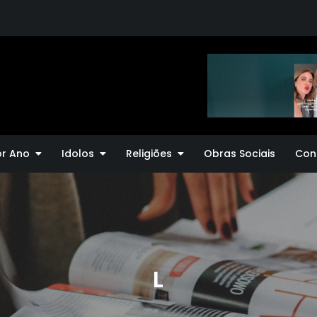
or Ano
Idolos
Religiões
Obras Sociais
Con
L