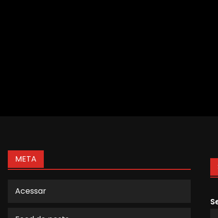
META
Acessar
S