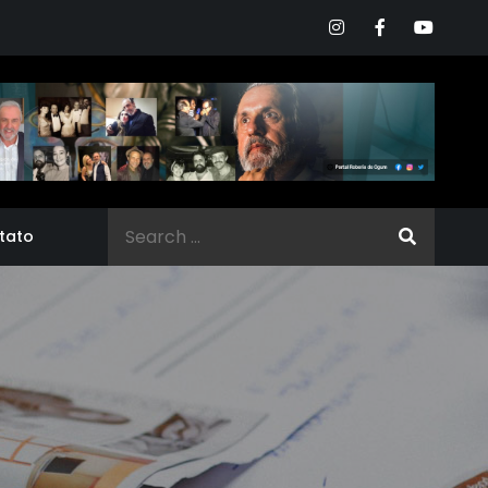
Search
tato
for: