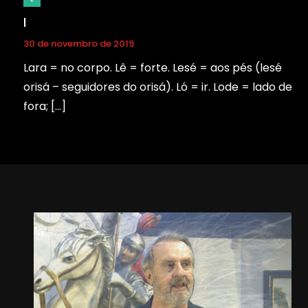
l
30 de novembro de 2019
Lara = no corpo. Lê = forte. Lesé = aos pés (lesé
orisá – seguidores do orisá). Ló = ir. Lode = lado de
fora; […]