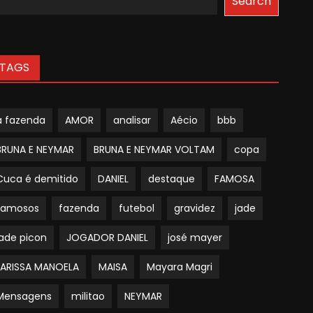
Search
TAGS
a fazenda
AMOR
analisar
Aécio
bbb
BRUNA E NEYMAR
BRUNA E NEYMAR VOLTAM
copa
Cuca é demitido
DANIEL
destaque
FAMOSA
famosos
fazenda
futebol
gravidez
jade
jade picon
JOGADOR DANIEL
josé mayer
LARISSA MANOELA
MAISA
Mayara Magri
Mensagens
militao
NEYMAR