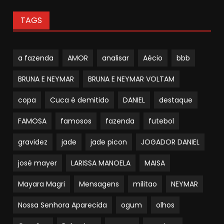
TAGS
a fazenda
AMOR
analisar
Aécio
bbb
BRUNA E NEYMAR
BRUNA E NEYMAR VOLTAM
copa
Cuca é demitido
DANIEL
destaque
FAMOSA
famosos
fazenda
futebol
gravidez
jade
jade picon
JOGADOR DANIEL
josé mayer
LARISSA MANOELA
MAISA
Mayara Magri
Mensagens
militao
NEYMAR
Nossa Senhora Aparecida
ogum
olhos