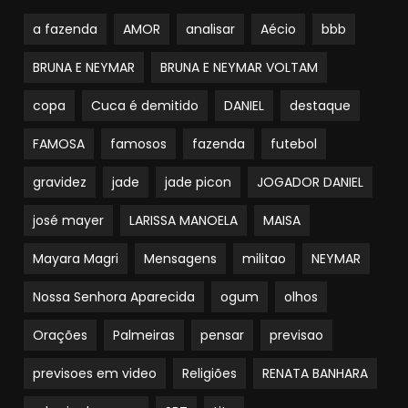
a fazenda
AMOR
analisar
Aécio
bbb
BRUNA E NEYMAR
BRUNA E NEYMAR VOLTAM
copa
Cuca é demitido
DANIEL
destaque
FAMOSA
famosos
fazenda
futebol
gravidez
jade
jade picon
JOGADOR DANIEL
josé mayer
LARISSA MANOELA
MAISA
Mayara Magri
Mensagens
militao
NEYMAR
Nossa Senhora Aparecida
ogum
olhos
Orações
Palmeiras
pensar
previsao
previsoes em video
Religiões
RENATA BANHARA