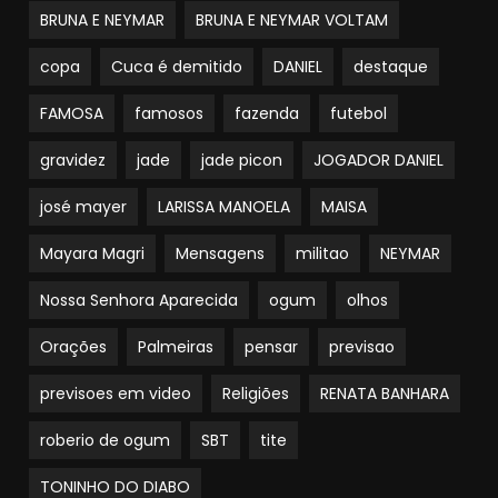
BRUNA E NEYMAR
BRUNA E NEYMAR VOLTAM
copa
Cuca é demitido
DANIEL
destaque
FAMOSA
famosos
fazenda
futebol
gravidez
jade
jade picon
JOGADOR DANIEL
josé mayer
LARISSA MANOELA
MAISA
Mayara Magri
Mensagens
militao
NEYMAR
Nossa Senhora Aparecida
ogum
olhos
Orações
Palmeiras
pensar
previsao
previsoes em video
Religiões
RENATA BANHARA
roberio de ogum
SBT
tite
TONINHO DO DIABO