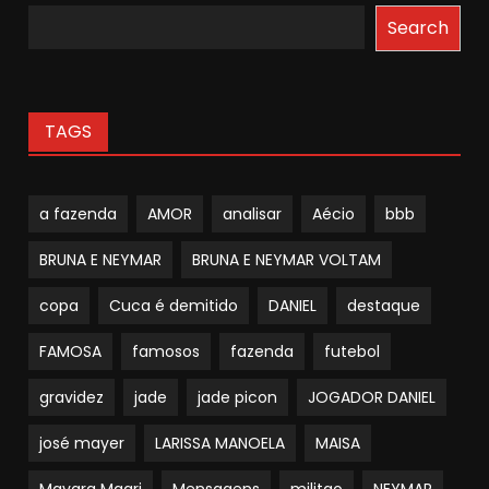
Search
TAGS
a fazenda
AMOR
analisar
Aécio
bbb
BRUNA E NEYMAR
BRUNA E NEYMAR VOLTAM
copa
Cuca é demitido
DANIEL
destaque
FAMOSA
famosos
fazenda
futebol
gravidez
jade
jade picon
JOGADOR DANIEL
josé mayer
LARISSA MANOELA
MAISA
Mayara Magri
Mensagens
militao
NEYMAR