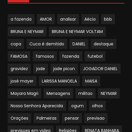
a fazenda
AMOR
analisar
Aécio
bbb
BRUNA E NEYMAR
BRUNA E NEYMAR VOLTAM
copa
Cuca é demitido
DANIEL
destaque
FAMOSA
famosos
fazenda
futebol
gravidez
jade
jade picon
JOGADOR DANIEL
josé mayer
LARISSA MANOELA
MAISA
Mayara Magri
Mensagens
militao
NEYMAR
Nossa Senhora Aparecida
ogum
olhos
Orações
Palmeiras
pensar
previsao
previsoes em video
Religiões
RENATA BANHARA