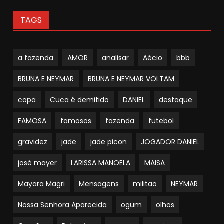
TAGS
a fazenda
AMOR
analisar
Aécio
bbb
BRUNA E NEYMAR
BRUNA E NEYMAR VOLTAM
copa
Cuca é demitido
DANIEL
destaque
FAMOSA
famosos
fazenda
futebol
gravidez
jade
jade picon
JOGADOR DANIEL
josé mayer
LARISSA MANOELA
MAISA
Mayara Magri
Mensagens
militao
NEYMAR
Nossa Senhora Aparecida
ogum
olhos