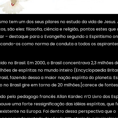
smo tem um dos seus pilares no estudo da vida de Jesus.
, são eles: filosofia, ciência e religião, pontos estes que 
rar – destaque para o Evangelho segundo o Espiritismo o
dicando-os como norma de conduta a todos os aspirante
ido no Brasil. Em 2000, o Brasil concentrava 2,3 milhões d
ilhões de espíritas no mundo inteiro (Encyclopaedia Brita
sil, fazendo dessa a maior nação espírita do planeta. E
 no Brasil gire em torno de 20 milhões.[carece de fontes
zado pelo pedagogo francês Allan Kardec n’O Livro dos Espí
 houve uma forte ressignificação das idéias espíritas, que
 existente na Europa. Foi dentro dessa perspectiva que o