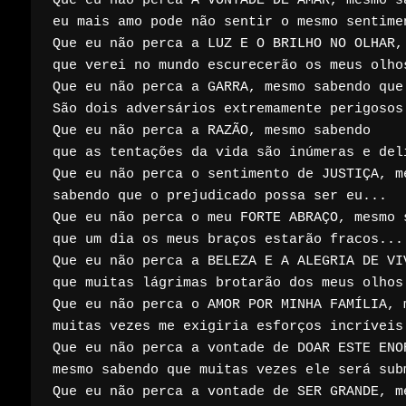
Que eu não perca A VONTADE DE AMAR, mesmo sa
eu mais amo pode não sentir o mesmo sentimen
Que eu não perca a LUZ E O BRILHO NO OLHAR,
que verei no mundo escurecerão os meus olhos
Que eu não perca a GARRA, mesmo sabendo que 
São dois adversários extremamente perigosos.
Que eu não perca a RAZÃO, mesmo sabendo

que as tentações da vida são inúmeras e deli
Que eu não perca o sentimento de JUSTIÇA, me
sabendo que o prejudicado possa ser eu...

Que eu não perca o meu FORTE ABRAÇO, mesmo s
que um dia os meus braços estarão fracos...

Que eu não perca a BELEZA E A ALEGRIA DE VIV
que muitas lágrimas brotarão dos meus olhos
Que eu não perca o AMOR POR MINHA FAMÍLIA, m
muitas vezes me exigiria esforços incríveis
Que eu não perca a vontade de DOAR ESTE ENO
mesmo sabendo que muitas vezes ele será subm
Que eu não perca a vontade de SER GRANDE, me