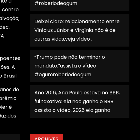
nte a
#roberiodeogum
o centro
alvação;
Deixei claro: relacionamento entre
dec,
Vinícius Júnior e Virgínia não é de
“A
outras vidas,veja vídeo .
“Trump pode não terminar o
xpoentes
mandato.”assista o vídeo
tões. A
#ogumroberiodeogum
 Brasil.
 anos de
Ano 2016, Ana Paula estava no BBB,
 prêmio
fui taxativo: ela não ganha o BBB
ier é
assista o vídeo, 2026 ela ganha
duzidos
ARCHIVES