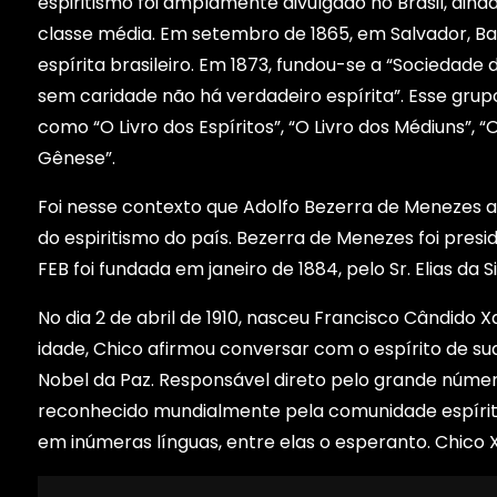
espiritismo foi amplamente divulgado no Brasil, ain
classe média. Em setembro de 1865, em Salvador, Bahia
espírita brasileiro. Em 1873, fundou-se a “Sociedade
sem caridade não há verdadeiro espírita”. Esse grup
como “O Livro dos Espíritos”, “O Livro dos Médiuns”, 
Gênese”.
Foi nesse contexto que Adolfo Bezerra de Menezes a
do espiritismo do país. Bezerra de Menezes foi presi
FEB foi fundada em janeiro de 1884, pelo Sr. Elias da S
No dia 2 de abril de 1910, nasceu Francisco Cândido
idade, Chico afirmou conversar com o espírito de su
Nobel da Paz. Responsável direto pelo grande número 
reconhecido mundialmente pela comunidade espírita.
em inúmeras línguas, entre elas o esperanto. Chico 