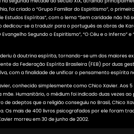
da na segunda metade do século XIX, atraindo principalme
, foi criado o “Grupo Familiar do Espiritismo”, o primeir
 de Estudos Espíritas”, com o lema “Sem caridade não há s
o dedicou-se a traduzir para o português as obras de Kar
“O Evangelho Segundo o Espiritismo”, “O Céu e o Inferno” e 
deriu à doutrina espírita, tornando-se um dos maiores e
dente da Federação Espírita Brasileira (FEB) por duas ges
ilva, com a finalidade de unificar o pensamento espírita no
 Xavier, conhecido simplesmente como Chico Xavier. Aos 5
a mãe. Humanitário, o médium foi indicado duas vezes ao
de adeptos que a religião conseguiu no Brasil, Chico Xav
 Os mais de 400 livros psicografados por ele foram tra
Xavier morreu em 30 de junho de 2002.