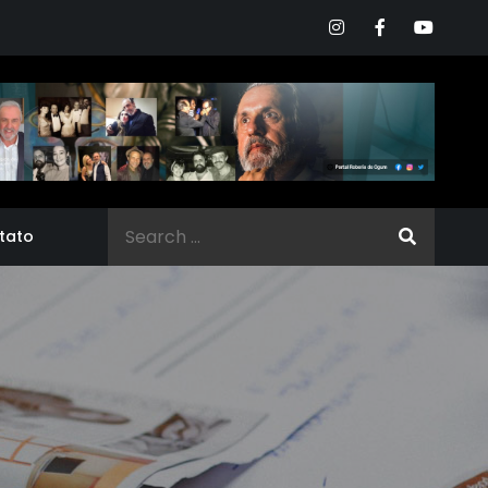
Search
tato
for: