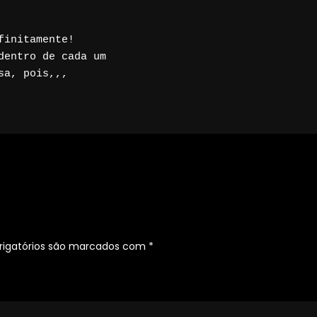
initamente!

entro de cada um

a, pois,,,

igatórios são marcados com
*