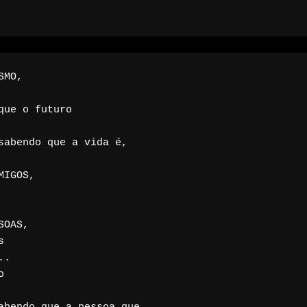
MO,

ue o futuro

abendo que a vida é,

IGOS,

OAS,



.


