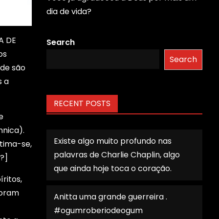
dia de vida?
 A DE
Search
os
Search
nde são
s a
RECENT POSTS
e
nnica).
Existe algo muito profundo nas
stima-se,
palavras de Charlie Chaplin, algo
?]
que ainda hoje toca o coração.
ritos,
 foram
Anitta uma grande guerreira .
#ogumroberiodeogum