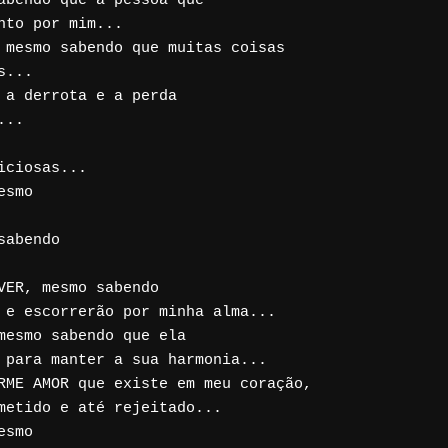
bendo que a pessoa que

to por mim...

 mesmo sabendo que muitas coisas

...

a derrota e a perda

..

ciosas...

smo

abendo

ER, mesmo sabendo

 e escorrerão por minha alma...

esmo sabendo que ela

 para manter a sua harmonia...

RME AMOR que existe em meu coração,

etido e até rejeitado...

smo
