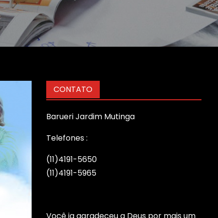
CONTATO
Barueri Jardim Mutinga
Telefones :
(11)4191-5650
(11)4191-5965
Você ja agradeceu a Deus por mais um