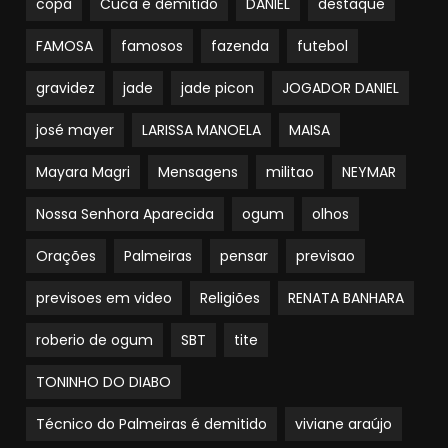
copa
Cuca é demitido
DANIEL
destaque
FAMOSA
famosos
fazenda
futebol
gravidez
jade
jade picon
JOGADOR DANIEL
josé mayer
LARISSA MANOELA
MAISA
Mayara Magri
Mensagens
militao
NEYMAR
Nossa Senhora Aparecida
ogum
olhos
Orações
Palmeiras
pensar
previsao
previsoes em video
Religiões
RENATA BANHARA
roberio de ogum
SBT
tite
TONINHO DO DIABO
Técnico do Palmeiras é demitido
viviane araújo