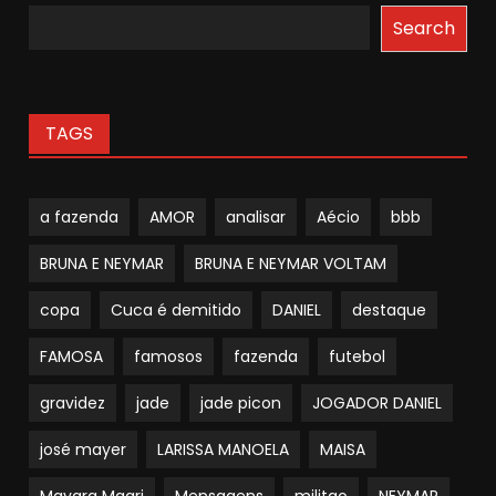
Search
TAGS
a fazenda
AMOR
analisar
Aécio
bbb
BRUNA E NEYMAR
BRUNA E NEYMAR VOLTAM
copa
Cuca é demitido
DANIEL
destaque
FAMOSA
famosos
fazenda
futebol
gravidez
jade
jade picon
JOGADOR DANIEL
josé mayer
LARISSA MANOELA
MAISA
Mayara Magri
Mensagens
militao
NEYMAR