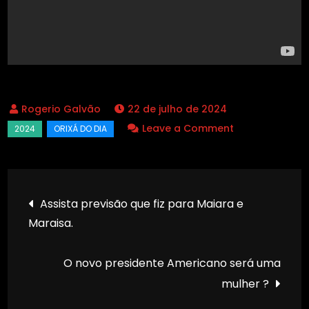
22 de julho de 2024
on
Leave a Comment
Vou
pedir
para
Navegação
Assista previsão que fiz para Maiara e
Oxalá
Maraisa.
de
derramar
seu
Post
O novo presidente Americano será uma
axé,
seu
mulher ?
bálsamo