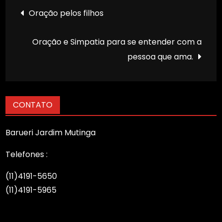
Navegação
Oração pelos filhos
de
Oração e Simpatia para se entender com a
Post
pessoa que ama.
CONTATO
Barueri Jardim Mutinga
Telefones :
(11)4191-5650
(11)4191-5965