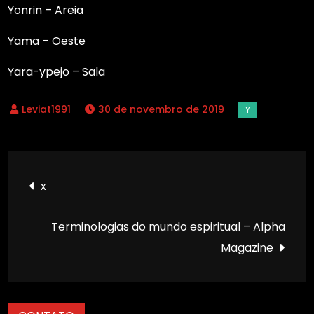
Yonrin – Areia
Yama – Oeste
Yara-ypejo – Sala
30 de novembro de 2019
Navegação
x
de
Terminologias do mundo espiritual – Alpha
Post
Magazine